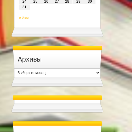
24
25
26
27
28
29
30
31
« Июл
Архивы
Архивы