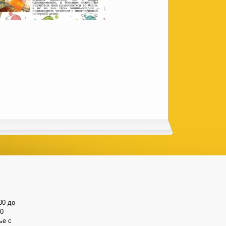
00 до
00
ье с