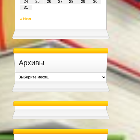
24
25
26
27
28
29
30
31
« Июл
Архивы
Архивы