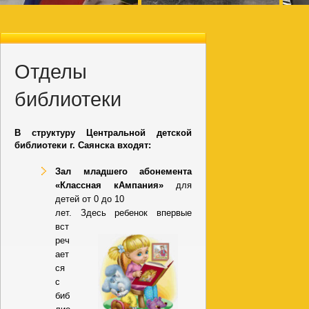
Отделы
библиотеки
В структуру Центральной детской
библиотеки г. Саянска входят:
Зал младшего абонемента
«Классная кАмпания»
для
детей от 0 до 10
лет
.
Здесь ребенок впервые
вст
реч
ает
ся
с
биб