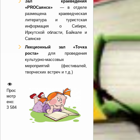
Зал краеведения
«PROСаянск»
— в отделе
размещена краеведческая
литература и туристская
информация о Сибири,
Иркутской области, Байкале и
Саянске
Лекционный зал «Точка
роста»
для проведения
культурно-массовых
мероприятий (фестивалей,
творческих встреч и т.д.)
Прос
мотр
ено:
3 584