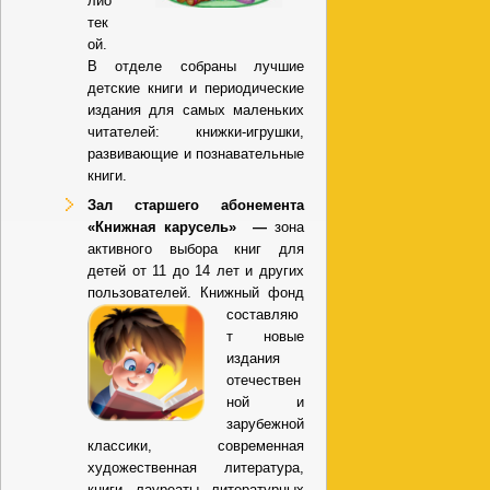
лио
тек
ой.
В отделе собраны лучшие
детские книги и периодические
издания для самых маленьких
читателей: книжки-игрушки,
развивающие и познавательные
книги.
Зал старшего абонемента
«Книжная карусель» —
зона
активного выбора книг для
детей от 11 до 14 лет и других
пользователей. Кн
ижный фонд
составляю
т новые
издания
отечествен
ной и
зарубежной
классики, современная
художественная литература,
книги лауреаты литературных