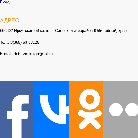
Вход
АДРЕС
666302 Иркутская область, г. Саянск, микрорайон Юбилейный, д.55
Тел.: 8(395) 53 53125
E-mail: detstvo_kniga@list.ru
ЧАСЫ РАБОТЫ
Понедельник, четверг, пятница с 10:00 до 18:00 Вторник, среда с 10:00
до 19:00 Выходной день - суббота Воскресенье с 9:00 до 17:00
Последний день месяца - санитарный день Летнее расписание:
Понедельник, четверг, пятница с 10:00 до 18:00 Вторник, среда с 10:00
до 19:00 Выходные дни - суббота, воскресенье Последний день месяца -
санитарный день