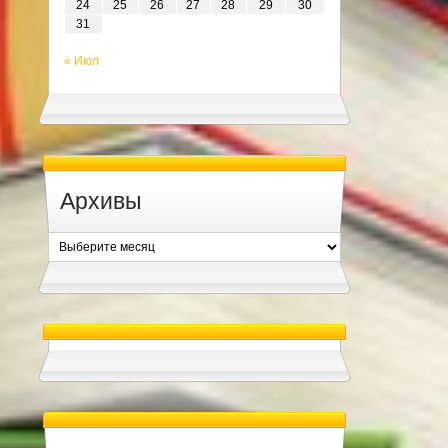
24
25
26
27
28
29
30
31
« Июл
Архивы
Архивы