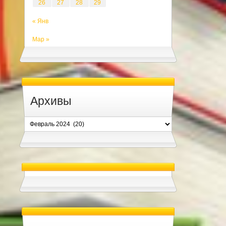
26
27
28
29
« Янв
Мар »
Архивы
Архивы