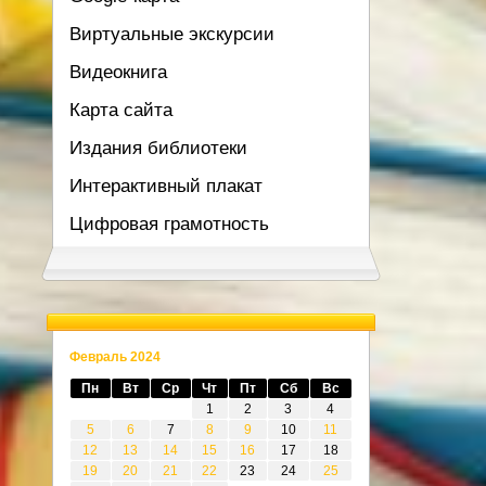
Виртуальные экскурсии
Видеокнига
Карта сайта
Издания библиотеки
Интерактивный плакат
Цифровая грамотность
Февраль 2024
Пн
Вт
Ср
Чт
Пт
Сб
Вс
1
2
3
4
5
6
7
8
9
10
11
12
13
14
15
16
17
18
19
20
21
22
23
24
25