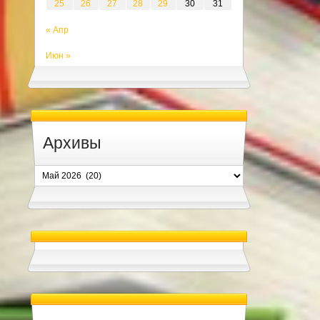
25
26
27
28
29
30
31
« Апр
Июн »
Архивы
Архивы