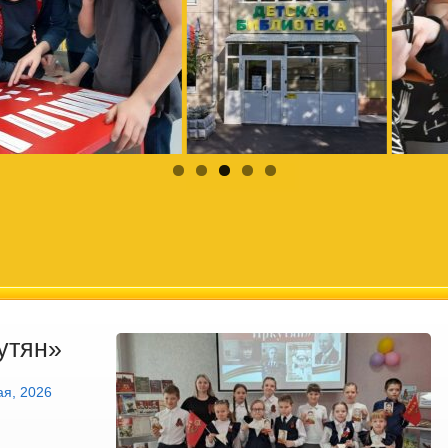
утян»
ая, 2026