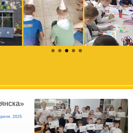
янска»
преля, 2025