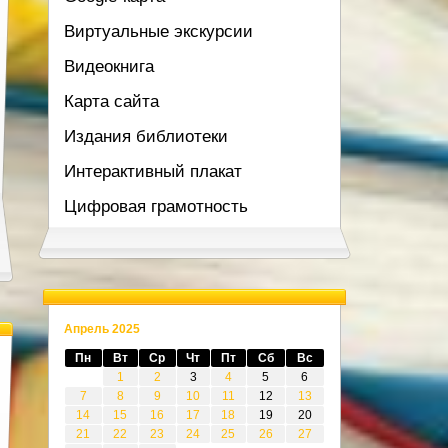
Виртуальные экскурсии
Видеокнига
Карта сайта
Издания библиотеки
Интерактивный плакат
Цифровая грамотность
Апрель 2025
Пн
Вт
Ср
Чт
Пт
Сб
Вс
1
2
3
4
5
6
7
8
9
10
11
12
13
14
15
16
17
18
19
20
21
22
23
24
25
26
27