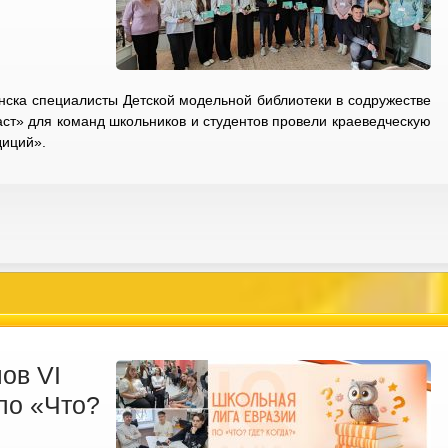
янска специалисты Детской модельной библиотеки в содружестве
ст» для команд школьников и студентов провели краеведческую
адиций».
ов VI
по «Что?