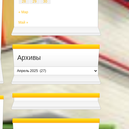
28
29
30
« Мар
Май »
Архивы
Архивы