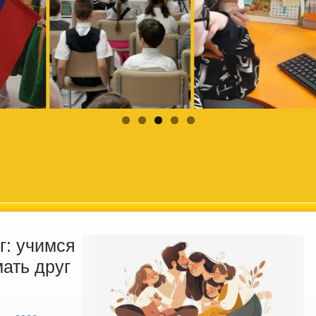
г: учимся
ать друг