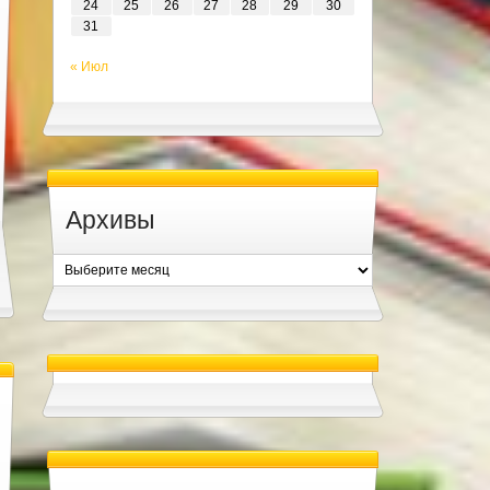
24
25
26
27
28
29
30
31
« Июл
Архивы
Архивы