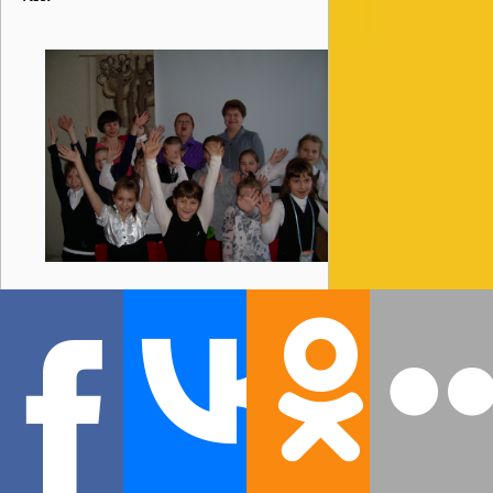
«На священной земле
Сталинграда»
Патриотическая интеллектуальная игра
«На священной земле
Сталинградской»
состоялась 28
января в детской библиотеке. Игра