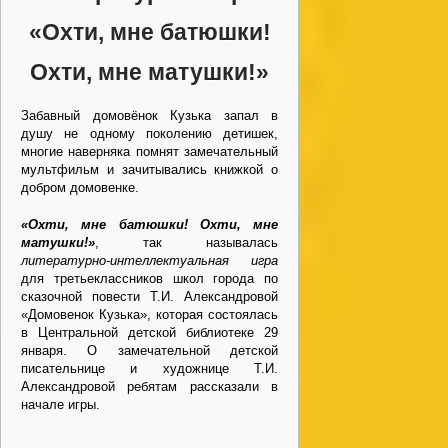
«Охти, мне батюшки!
Охти, мне матушки!»
Забавный домовёнок Кузька запал в
душу не одному поколению детишек,
многие наверняка помнят замечательный
мультфильм и зачитывались книжкой о
добром домовенке.
«Охти, мне батюшки! Охти, мне
матушки!»
, так называлась
литературно-интеллектуальная игра
для третьеклассников школ города по
сказочной повести Т.И. Александровой
«Домовенок Кузька», которая состоялась
в Центральной детской библиотеке 29
января. О замечательной детской
писательнице и художнице Т.И.
Александровой ребятам рассказали в
начале игры.