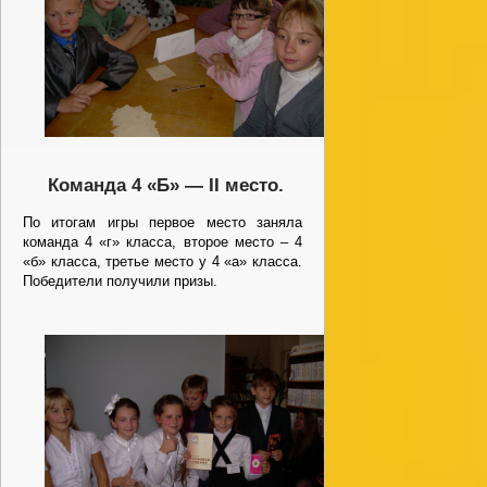
Команда 4 «Б» —
II
место.
По итогам игры первое место заняла
команда 4 «г» класса, второе место – 4
«б» класса, третье место у 4 «а» класса.
Победители получили призы.