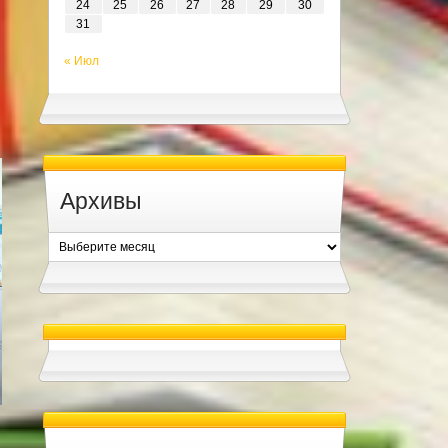
24
25
26
27
28
29
30
31
« Июл
Архивы
Архивы