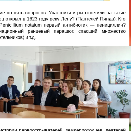
ме по пять вопросов. Участники игры ответили на такие
ц открыл в 1623 году реку Лену? (Пантелей Пянда); Кто
enicillium notatum первый антибиотик — пенициллин?
виационный ранцевый парашют, спасший множество
ельников) и т.д.
истории первооткрывателей, землепроходцев, деятелей