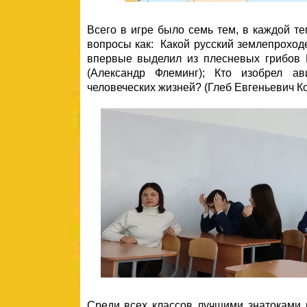
Всего в игре было семь тем, в каждой те
вопросы как: Какой русский землепроходе
впервые выделил из плесневых грибов P
(Александр Флеминг); Кто изобрел а
человеческих жизней? (Глеб Евгеньевич Кот
Среди всех классов лучшими знатоками 