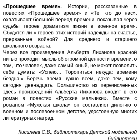
«Прошедшее время».
Истории, рассказанные в
повестях «Прошедшее время» и «Те, кто до нас»,
охватывают большой период времени, показывая через
судьбы героев драматизм жизни в военное время.
Сбудутся ли у героев этих историй надежды на счастье,
прерванные войной? Для среднего и старшего
школьного возраста.
Через все произведения Альберта Лиханова красной
нитью проходит мысль об огромной ценности времени, о
том, что человек, даже самый юный, не может позволить
себе думать: «Успею… Торопиться некуда: времени
бездна!» Беречь время нужно всем, даже тем, кому
сегодня двенадцать. Большинство из перечисленных
здесь произведений Альберта Лиханова входят в его
роман в повестях «Русские мальчики». Вместе с
романом «Мужская школа» он составляет дилогию о
военном и послевоенном детстве, удостоенную многих
литературных наград.
Кисилева С.В., библиотекарь Детской модельной
библиотеки