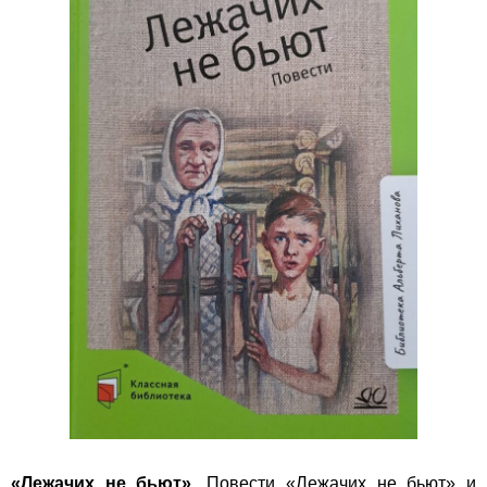
«Лежачих не бьют».
Повести «Лежачих не бьют» и