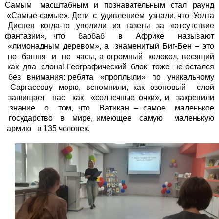
Самым масштабным и познавательным стал раунд
«Самые-самые». Дети с удивлением узнали, что Уолта
Диснея когда-то уволили из газеты за «отсутствие
фантазии», что баобаб в Африке называют
«лимонадным деревом», а знаменитый Биг-Бен – это
не башня и не часы, а огромный колокол, весящий
как два слона! Географический блок тоже не остался
без внимания: ребята «проплыли» по уникальному
Саргассову морю, вспомнили, как озоновый слой
защищает нас как «солнечные очки», и закрепили
знание о том, что Ватикан – самое маленькое
государство в мире, имеющее самую маленькую
армию в 135 человек.