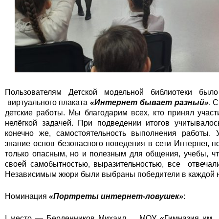
Пользователям Детской модельной библиотеки было
виртуального плаката
«Интернет бывает разный»
. 
детские работы. Мы благодарим всех, кто принял учас
нелёгкой задачей. При подведении итогов учитывалось
конечно же, самостоятельность выполнения работы. 
знание основ безопасного поведения в сети Интернет, п
только опасным, но и полезным для общения, учебы, ч
своей самобытностью, выразительностью, все отвечал
Независимым жюри были выбраны победители в каждой 
Номинация
«Портреты интернет-ловушек»
:
I место — Берденников Михаил МОУ «Гимназия им.