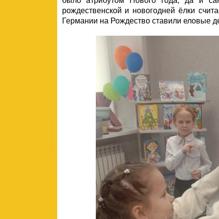
было атрибутом Нового года, да и са
рождественской и новогодней ёлки счита
Германии на Рождество ставили еловые д