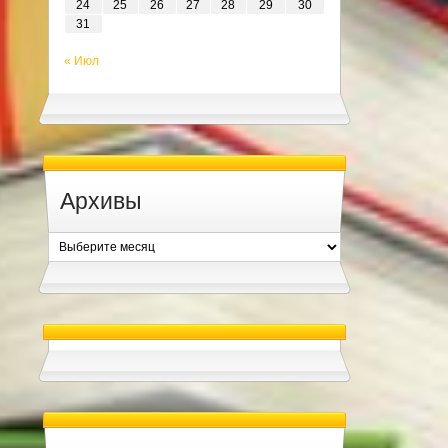
24
25
26
27
28
29
30
31
« Июл
Архивы
Архивы