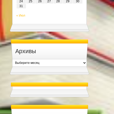
24
25
26
27
28
29
30
31
« Июл
Архивы
Архивы