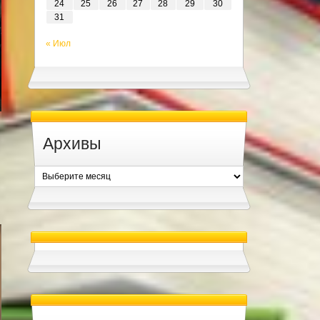
24
25
26
27
28
29
30
31
« Июл
Архивы
Архивы