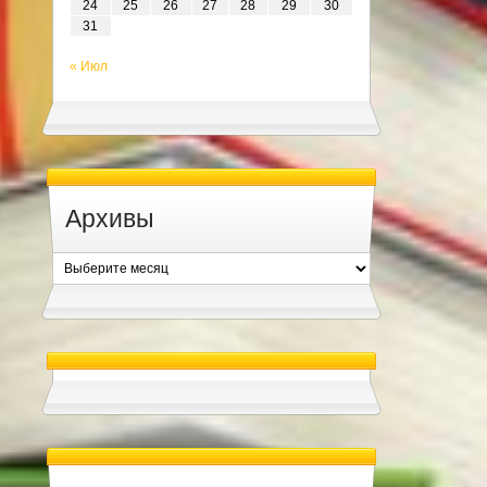
24
25
26
27
28
29
30
31
« Июл
Архивы
Архивы