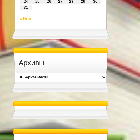
24
25
26
27
28
29
30
31
« Июл
Архивы
Архивы