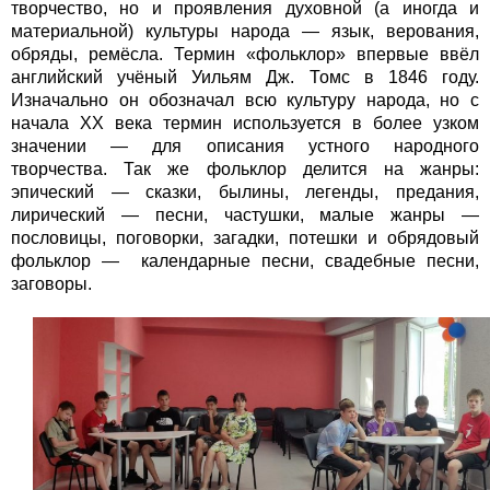
творчество, но и проявления духовной (а иногда и
материальной) культуры народа — язык, верования,
обряды, ремёсла. Термин «фольклор» впервые ввёл
английский учёный Уильям Дж. Томс в 1846 году.
Изначально он обозначал всю культуру народа, но с
начала XX века термин используется в более узком
значении — для описания устного народного
творчества. Так же фольклор делится на жанры:
эпический — сказки, былины, легенды, предания,
лирический — песни, частушки, малые жанры —
пословицы, поговорки, загадки, потешки и обрядовый
фольклор — календарные песни, свадебные песни,
заговоры.