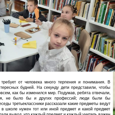
 требует от человека много терпения и понимания. В
нтересных будней. На секунду дети представили, чтобы
всем, как бы изменился мир. Подумав, ребята отвечали,
ля, не было бы и других профессий; люди были бы
беседы третьеклассники рассказали какие предметы ведут
 в школе нужен тот или иной предмет и какой предмет
али вывод, что каждый предмет и каждый учитель важен