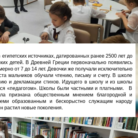
 египетских источниках, датированных ранее 2500 лет до
ских детей. В Древней Греции первоначально появились
ерно от 7 до 14 лет. Девочки же получали исключительно
та мальчиков обучали чтению, письму и счету. В школе
нию и декламации стихов. Идущего в школу и из школы
йся «педагогом». Школы были частными и платными. В
ыла признана общественным мнением благородной и
семи образованным и бескорыстно служащим народу
он растил новые поколения.