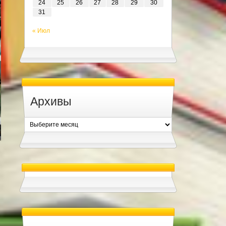
24
25
26
27
28
29
30
31
« Июл
Архивы
Архивы