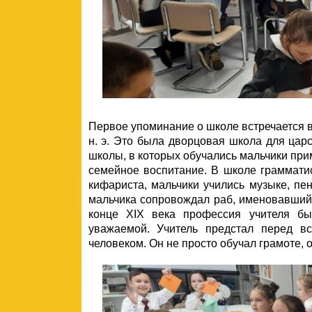
Первое упоминание о школе встречается в
н. э. Это была дворцовая школа для цар
школы, в которых обучались мальчики прим
семейное воспитание. В школе грамматис
кифариста, мальчики учились музыке, пе
мальчика сопровождал раб, именовавши
конце ХIХ века профессия учителя б
уважаемой. Учитель предстал перед в
человеком. Он не просто обучал грамоте, 