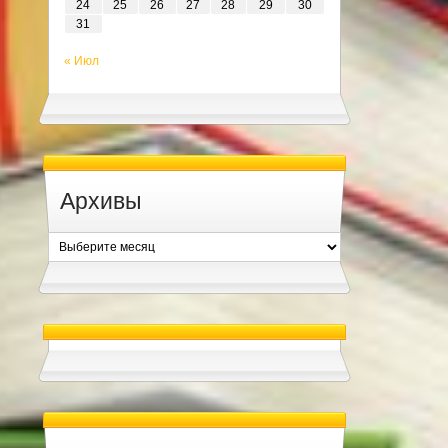
24
25
26
27
28
29
30
31
« Июл
Архивы
Архивы