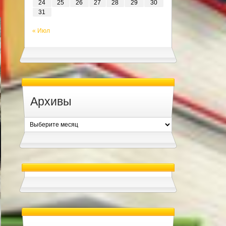
24
25
26
27
28
29
30
31
« Июл
Архивы
Архивы