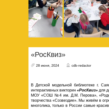
«РосКвиз»
28 июня, 2024
cdb-redactor
В Детской модельной библиотеке г. Са
интерактивных викторин
«РосКвиз»
для д
МОУ «СОШ №4 им. Д.М. Перова», «Род
творчества «Созвездие».
Мы живём в огр
многолика, только в России самые краси