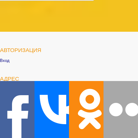
АВТОРИЗАЦИЯ
Вход
АДРЕС
666302 Иркутская область, г. Саянск, микрорайон Юбилейный, д.55
Тел.: 8(395) 53 53125
E-mail: detstvo_kniga@list.ru