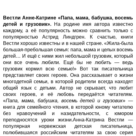
Вестли Анне-Катрине «Папа, мама, бабушка, восемь
детей и грузовик».
На родине имя автора известно
каждому, а её популярность можно сравнить только с
популярностью Астрид Линдгрен. К счастью, книги
Вестли хорошо известны и в нашей стране. «Жила-была
большая-пребольшая семья: папа, мама и целых восемь
детей… И ещё с ними жил небольшой грузовик, который
они все очень любили. Ещё бы не любить — ведь
грузовик кормил всю семью!» Вот так писательница
представляет своих героев. Она рассказывает о жизни
многодетной семьи, в которой родители всегда находят
общий язык с детьми. Автор не скрывает, что любит
своих героев, и её любовь передаётся читателям.
«
Папа, мама, бабушка, восемь детей и грузовик
» —
книга для семейного чтения, в которой юному читателю
без нравоучений и назидательности, с юмором
преподносятся уроки жизни.Анна-Катрина Вестли —
популярная норвежская детская писательница,
полюбившаяся российским читателям за свою серия