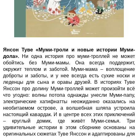
Янсон Туве «Муми-троли и новые истории Муми-
дола».
Ни одна история про муми-троллей не может
обойтись без Муми-мамы. Она всегда поддержит,
окружит теплом и заботой. Муми-мама – воплощение
доброты и заботы, и у нее всегда есть сухие носки и
леденцы для сына и оравы друзей. В историях Туве
Янссон про долину Муми-троллей может произойти всё
что угодно: волны потопа однажды унесли Муми-папу,
электрические хатифнатты неожиданно оказались на
необитаемом острове, а волшебная шляпа устроила
настоящий кавардак. И в центре всех этих приключений
– круглый домик, где живёт Муми-семья. Три
удивительные истории в этом сборнике основаны на
оригинальных сюжетах Туве Янссон и адаптированы для