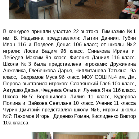
В конкурсе приняли участие 22 знатока. Гимназию №1
им. В. Надькина представляли: Лытин Даниил, Губин
Иван 11б и Поздеев Денис 10б класс; от школы №2
играли: Лосев Вадим 9б класс, Синькова Ирина и
Лебедев Максим 9в класс, Фисенко Даниил 11б класс.
Школа №3 была представлена игроками: Дружинина
Анжелика, Глебенкова Дарья, Чиплитанова Татьяна 9а
класс, Бахрамов Муса 9б класс. МОУ СОШ №4 им. Дм.
Перова выставила игроков: Славянский Глеб 10а класс,
Автушко Дарья, Федяева Ольга и Лунева Яна 11б класс.
Школа №5: Ворошилова Лилия 11 класс, Кудерова
Полина и Зайкова Светлана 10 класс. Ученик 11 класса
Чурин Дмитрий представлял школу №6, игроки школы
№7: Пахомов Игорь, Диденко Роман, Кислиденко Виктор
10а класса.