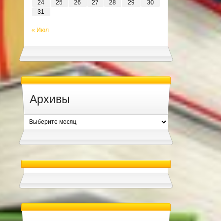
24
25
26
27
28
29
30
31
« Июл
Архивы
Архивы