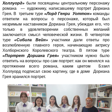
Холлуорд»
были посвящены центральному персонажу
романа — художнику, написавшему портрет Дориана
Грея
.
В
третьем туре
«Лорд Генри Уоттон»
команды
ответили на вопросы о персонаже, который был
незримым наставником Дориана Грея, убеждая его, что
только в удовлетворении собственных желаний
заключается смысл человеческой жизни. В четвертом
туре
«Сибила Вейн»
участники дали ответы про
возлюбленную главного героя, начинающую актрису
Холборнского Королевского театра. В пятом туре
«Портрет Дориана Грея»
участником нужно было
ответить на вопросы про сам портрет: как он менялся на
протяжении всего романа, каким цветом Бэзил
Холлуорд подписал свою картину, где в доме Дориана
Грея хранился портрет.