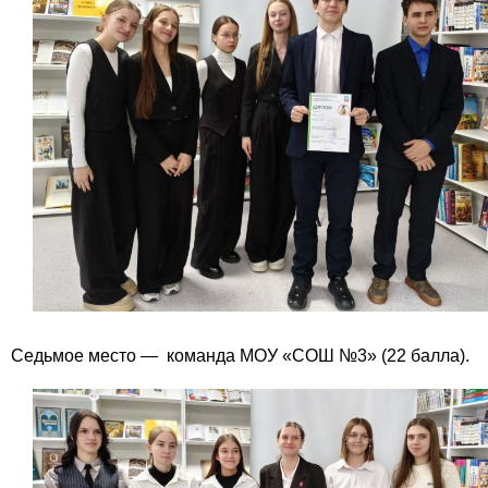
Седьмое место — команда МОУ «СОШ №3» (22 балла).