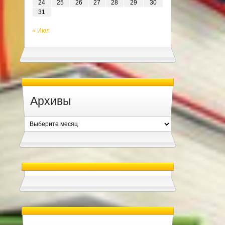
24
25
26
27
28
29
30
31
« Июл
Архивы
Архивы