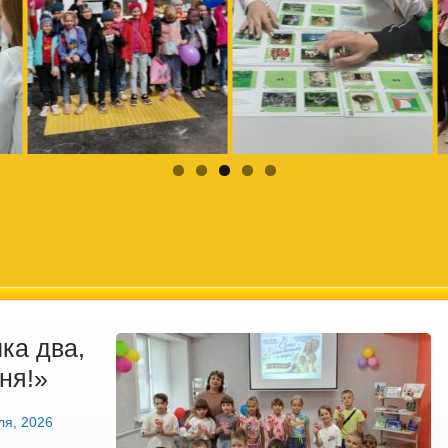
ка два,
ня!»
ля, 2026