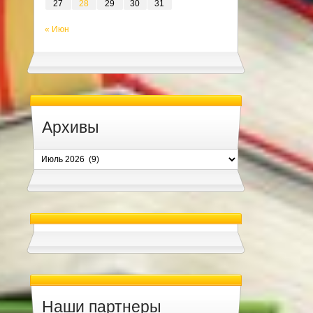
27
28
29
30
31
« Июн
Архивы
Архивы
Наши партнеры