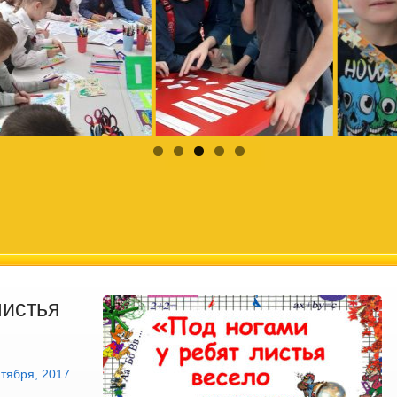
листья
»
нтября, 2017