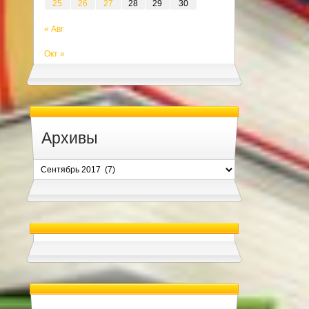
25
26
27
28
29
30
« Авг
Окт »
Архивы
Архивы