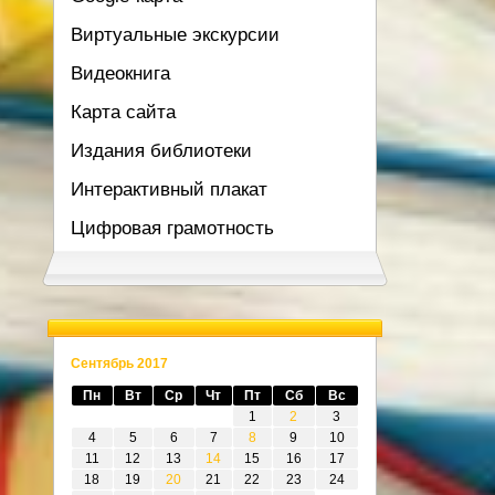
Виртуальные экскурсии
Видеокнига
Карта сайта
Издания библиотеки
Интерактивный плакат
Цифровая грамотность
Сентябрь 2017
Пн
Вт
Ср
Чт
Пт
Сб
Вс
1
2
3
4
5
6
7
8
9
10
11
12
13
14
15
16
17
18
19
20
21
22
23
24