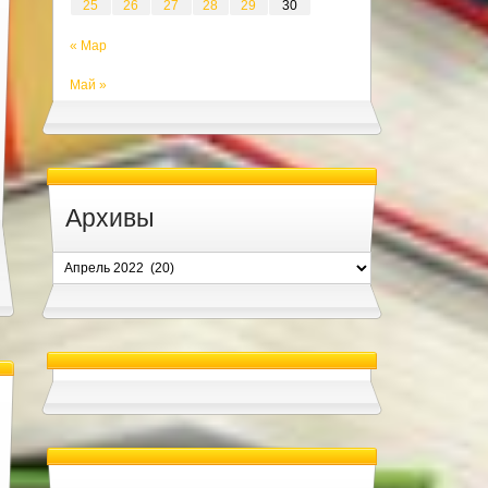
25
26
27
28
29
30
« Мар
Май »
Архивы
Архивы