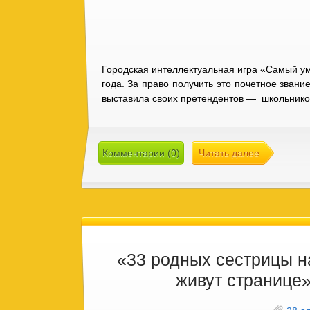
Городская интеллектуальная игра «Самый у
года. За право получить это почетное зван
выставила своих претендентов — школьнико
Комментарии (0)
Читать далее
«33 родных сестрицы н
живут странице