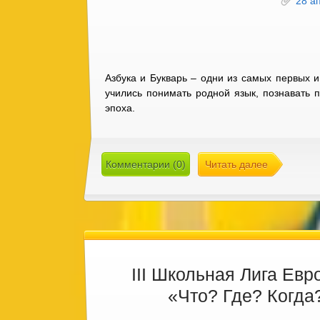
28 а
Азбука и Букварь – одни из самых первых и
учились понимать родной язык, познавать 
эпоха.
Комментарии (0)
Читать далее
III Школьная Лига Евр
«Что? Где? Когда