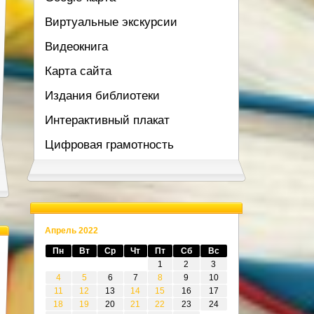
Виртуальные экскурсии
Видеокнига
Карта сайта
Издания библиотеки
Интерактивный плакат
Цифровая грамотность
Апрель 2022
Пн
Вт
Ср
Чт
Пт
Сб
Вс
1
2
3
4
5
6
7
8
9
10
11
12
13
14
15
16
17
18
19
20
21
22
23
24