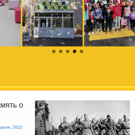
амять о
преля, 2022