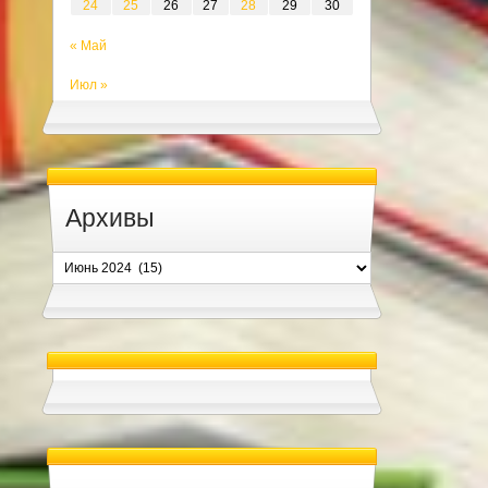
24
25
26
27
28
29
30
« Май
Июл »
Архивы
Архивы