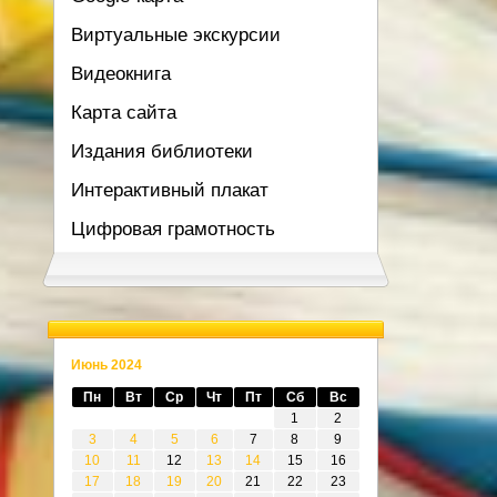
Виртуальные экскурсии
Видеокнига
Карта сайта
Издания библиотеки
Интерактивный плакат
Цифровая грамотность
Июнь 2024
Пн
Вт
Ср
Чт
Пт
Сб
Вс
1
2
3
4
5
6
7
8
9
10
11
12
13
14
15
16
17
18
19
20
21
22
23