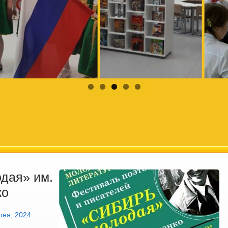
дая» им.
ко
юня, 2024