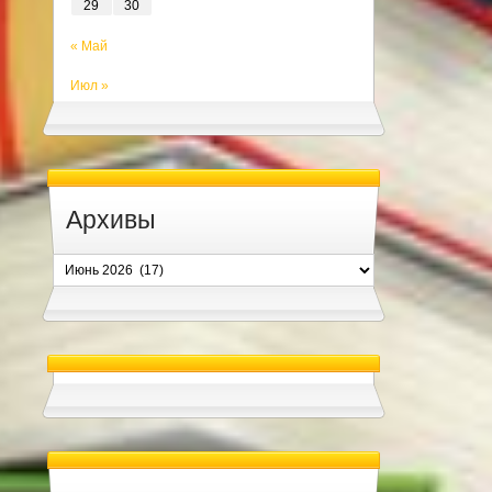
29
30
« Май
Июл »
Архивы
Архивы