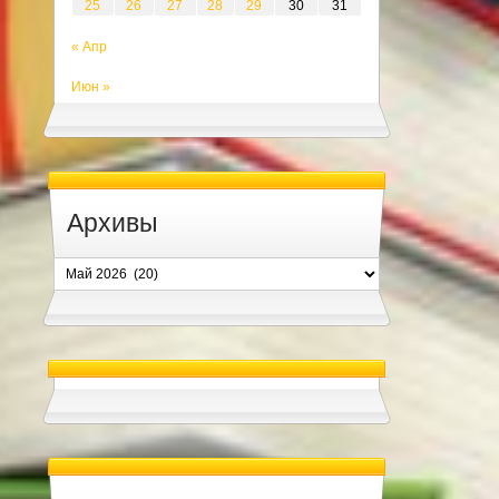
25
26
27
28
29
30
31
« Апр
Июн »
Архивы
Архивы