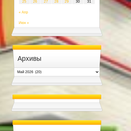
25
26
27
28
29
30
31
« Апр
Июн »
Архивы
Архивы