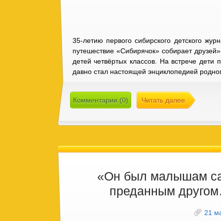
35-летию первого сибирского детского жу
путешествие «Сибирячок» собирает друзей
детей четвёртых классов. На встрече дети
давно стал настоящей энциклопедией родног
Комментарии (0)
Читать далее
«Он был малышам с
преданным друго
21 м