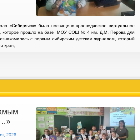
рнала «Сибирячок» было посвящено краеведческое виртуальное
», которое прошло на базе МОУ СОШ № 4 им. Д.М. Перова для
 познакомились с первым сибирским детским журналом, который
о края,
амым
м…»
ая, 2026